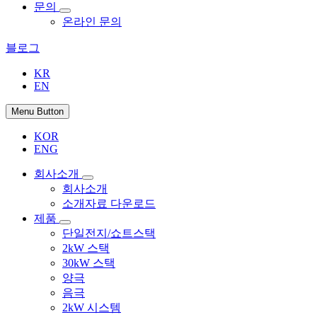
문의
온라인 문의
블로그
KR
EN
Menu Button
KOR
ENG
회사소개
회사소개
소개자료 다운로드
제품
단일전지/쇼트스택
2kW 스택
30kW 스택
양극
음극
2kW 시스템