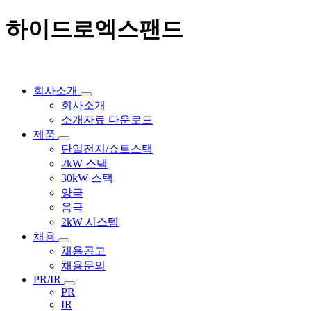
하이드로엑스팬드
회사소개
회사소개
소개자료 다운로드
제품
단일전지/쇼트스택
2kW 스택
30kW 스택
양극
음극
2kW 시스템
채용
채용공고
채용문의
PR/IR
PR
IR