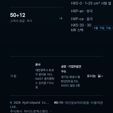
HXS-0 · 1–25 cm² 시험 셀
HXP-an · 양극
50+
12
→
HXP-ca · 음극
고객사
공급 국가
HXS-30 · 30
5셀 구입 가능
kW 스택
본사
공장 · 기업부설연
대전광역시 유성
구소
구 문지로 193,
→
거점
오시는 길
경기도 화성시 동
KAIST 문지캠퍼
탄산단6길 59,
스 진리관 T102
NSRC 빌딩 3층
호
© 2026 HydroXpand Co.,
KO
/
EN
·
개인정보처리방침
·
이용약관
Ltd.
주식회사 하이드로엑스팬드 ·