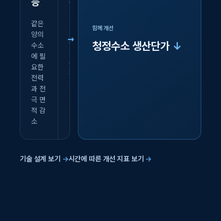
↑
↑
능
구
택
산
↓
성
원
성
같은
함께 개선
가
양의
효율
일관
청정수소 생산단가
↓
수소
저하
된 품
에 필
수소 생
와 교
질로
요한
산 설비
체 빈
공급
전력
의 핵심
도 감
규모
과 전
CAPEX
소
확대
극 면
감소
적 감
소
기술 설계 보기
→
시간에 따른 개선 지표 보기
→