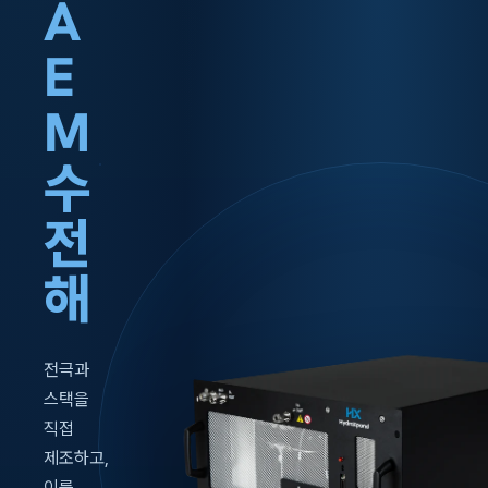
A
E
M
수
전
해
전극과
스택을
직접
제조하고,
이를