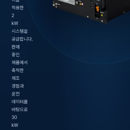
적용한
2
kW
시스템을
공급합니다.
판매
중인
제품에서
축적한
제조
경험과
운전
데이터를
바탕으로
30
kW