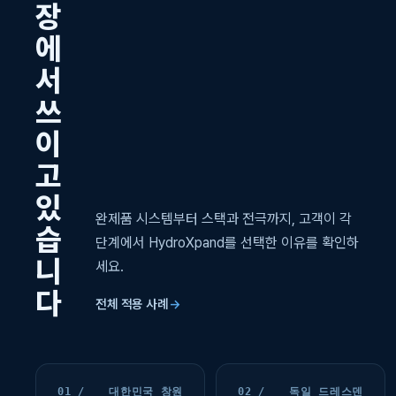
장
에
서
쓰
이
고
있
완제품 시스템부터 스택과 전극까지, 고객이 각
습
단계에서 HydroXpand를 선택한 이유를 확인하
니
세요.
다
전체 적용 사례
→
01 /
대한민국 창원
02 /
독일 드레스덴