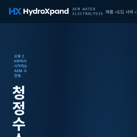
AEM WATER
제품
도입 사례
▾
▾
ELECTROLYSIS
상용 2
kW에서
시작하는
AEM 수
전해
청
정
수