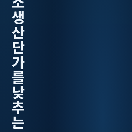
소
생
산
단
가
를
낮
추
는