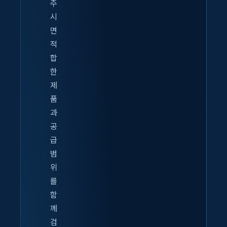
주
시
면
적
합
한
제
품
과
공
급
범
위
를
함
께
검