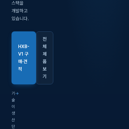
스택을
개발하고
있습니다.
전
HXB-
체
V1 구
제
매·견
품
적
보
기
기
→
술
이
생
산
단