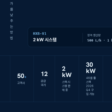
가
를
낮
추
는
방
HXB-V1
정격 생산량
법
2 kW 시스템
500 L/h · 1
30
2
kW
12
kW
50
+
46셀 풀
공급
스택·시
스택
고객사
국가
스템 판
2026
매 중
Q4 구
입 가능