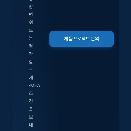
합
범
위
또
는
제품·프로젝트 문의
평
가
할
소
재
·MEA
조
건
을
보
내