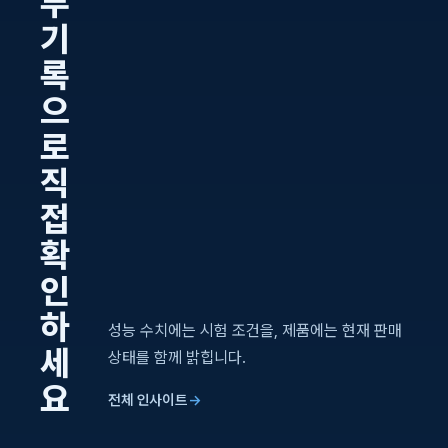
부
기
록
으
로
직
접
확
인
하
성능 수치에는 시험 조건을, 제품에는 현재 판매
세
상태를 함께 밝힙니다.
요
전체 인사이트
→