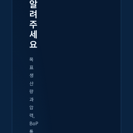
알
려
주
세
요
목
표
생
산
량
과
압
력,
BoP
통