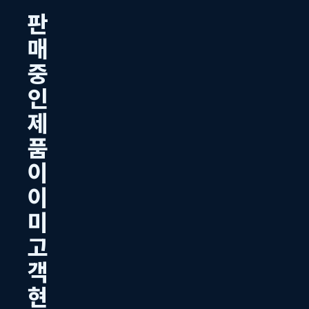
판
매
중
인
제
품
이
이
미
고
객
현