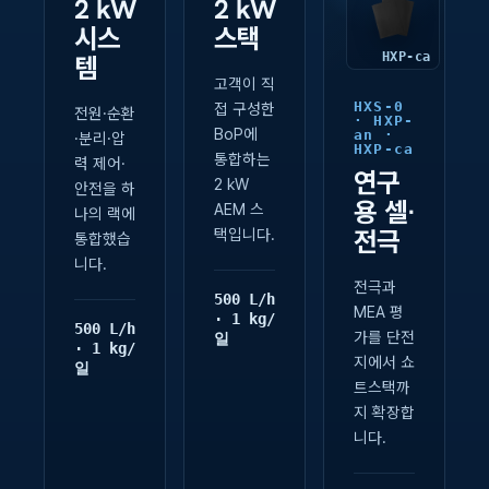
2 kW
2 kW
시스
스택
HXP-ca
템
고객이 직
HXS-0
접 구성한
전원·순환
· HXP-
BoP에
an ·
·분리·압
HXP-ca
통합하는
력 제어·
연구
2 kW
안전을 하
용 셀·
AEM 스
나의 랙에
전극
택입니다.
통합했습
니다.
전극과
500 L/h
MEA 평
· 1 kg/
500 L/h
가를 단전
일
· 1 kg/
지에서 쇼
일
트스택까
지 확장합
니다.