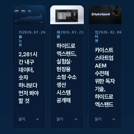
기
2026.07.26
제
2026.03.23
인
2026.02.06
술
품
터
노
뷰
하이드로
트
카이스트
엑스팬드,
2,281시
스타트업
실험실·
간 내구
AEM
현장용
데이터,
수전해
소형 수소
숫자
위한 독자
생산
하나보다
기술,
시스템
먼저 봐야
하이드로
공개해
할 것
엑스팬드
읽기
→
읽기
→
읽기
→