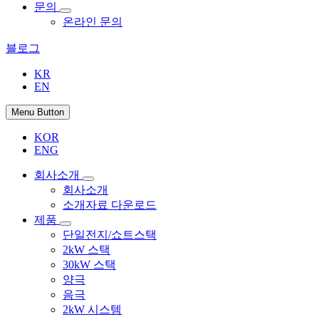
문의
온라인 문의
블로그
KR
EN
Menu Button
KOR
ENG
회사소개
회사소개
소개자료 다운로드
제품
단일전지/쇼트스택
2kW 스택
30kW 스택
양극
음극
2kW 시스템