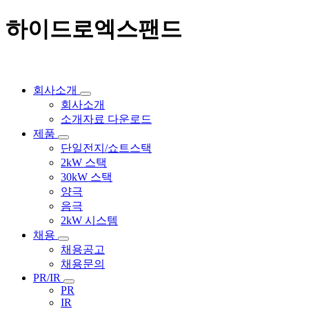
하이드로엑스팬드
회사소개
회사소개
소개자료 다운로드
제품
단일전지/쇼트스택
2kW 스택
30kW 스택
양극
음극
2kW 시스템
채용
채용공고
채용문의
PR/IR
PR
IR