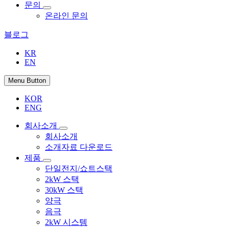
문의
온라인 문의
블로그
KR
EN
Menu Button
KOR
ENG
회사소개
회사소개
소개자료 다운로드
제품
단일전지/쇼트스택
2kW 스택
30kW 스택
양극
음극
2kW 시스템