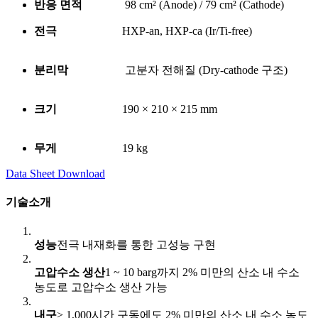
반응 면적
98 cm² (Anode) / 79 cm² (Cathode)
전극
HXP-an, HXP-ca (Ir/Ti-free)
분리막
고분자 전해질 (Dry-cathode 구조)
크기
190 × 210 × 215 mm
무게
19 kg
Data Sheet Download
기술소개
성능
전극 내재화를 통한 고성능 구현
고압수소 생산
1 ~ 10 barg까지 2% 미만의 산소 내 수소
농도로 고압수소 생산 가능
내구
> 1,000시간 구동에도 2% 미만의 산소 내 수소 농도