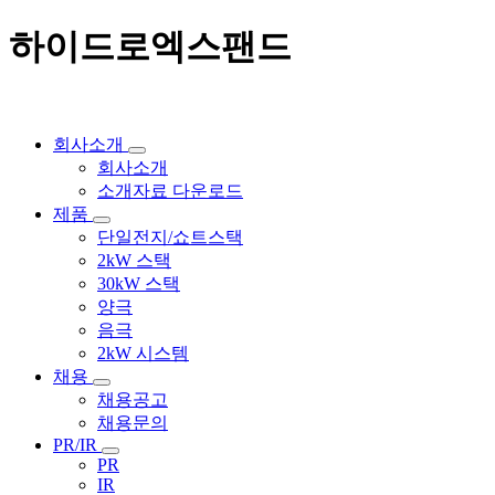
하이드로엑스팬드
회사소개
회사소개
소개자료 다운로드
제품
단일전지/쇼트스택
2kW 스택
30kW 스택
양극
음극
2kW 시스템
채용
채용공고
채용문의
PR/IR
PR
IR